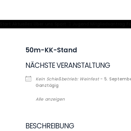
Skip
to
Schützenverein Burla
Unser Sport, unser Hobby
content
Start
Aktuelles
Über uns
Sport
Jugend
Mitgliedsantrag
F
50m-KK-Stand
NÄCHSTE VERANSTALTUNG
Kein Schießbetrieb: Weinfest
- 5. Septembe
Ganztägig
Alle anzeigen
BESCHREIBUNG