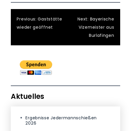
Beitragsnavigatio
Previous:
Gaststätte
Next:
Bayerische
wieder geöffnet
Vizemeister aus
Burlafingen
Aktuelles
Ergebnisse Jedermannschießen
2026