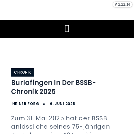
Skip
V 2.22.20
to
Schützenverein
Unser Sport, unser Hobby
content
Burlafingen e. V.
CHRONIK
Burlafingen In Der BSSB-
Chronik 2025
Zum 31. Mai 2025 hat der BSSB
anlässliche seines 75-jährigen