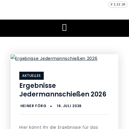
Skip
V 2.22.20
to
Schützenverein
Unser Sport, unser Hobby
content
Burlafingen e. V.
AKTUELLES
Ergebnisse
Jedermannschießen 2026
Hier könnt Ihr die Ergebnisse für das