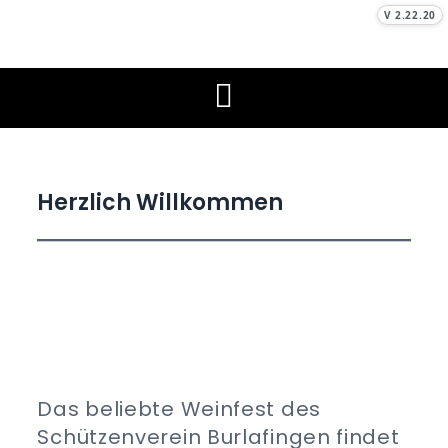
Skip
V 2.22.20
to
Schützenverein
Unser Sport, unser Hobby
content
Burlafingen e. V.
Herzlich Willkommen
Das beliebte Weinfest des
Schützenverein Burlafingen findet