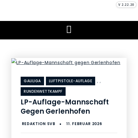
Skip
V 2.22.20
to
Schützenverein
Unser Sport, unser Hobby
content
Burlafingen e. V.
,
,
GAULIGA
LUFTPISTOLE-AUFLAGE
RUNDENWETTKAMPF
LP-Auflage-Mannschaft
Gegen Gerlenhofen