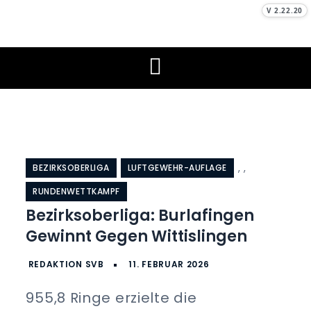
Skip
V 2.22.20
to
Schützenverein
Unser Sport, unser Hobby
content
Burlafingen e. V.
,
,
BEZIRKSOBERLIGA
LUFTGEWEHR-AUFLAGE
RUNDENWETTKAMPF
Bezirksoberliga: Burlafingen
Gewinnt Gegen Wittislingen
955,8 Ringe erzielte die