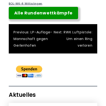
BOL-WK-R Wittislingen
Alle Rundenwettkämpfe
Beitragsnavigatio
Previous:
LP-Auflage-
Next:
RWK Luftpistole:
Mannschaft gegen
Um einen Ring
Gerlenhofen
verloren
Aktuelles