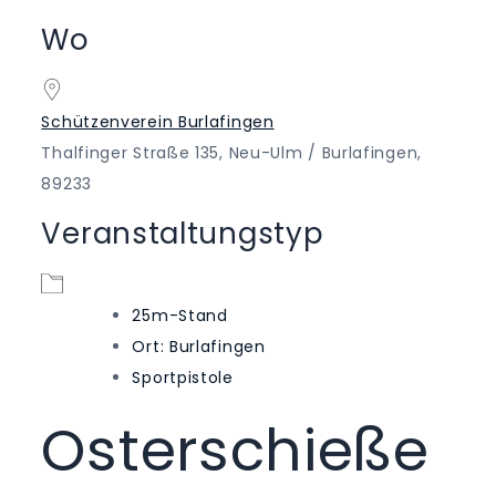
ICS herunterladen
Google Kalender
iCalendar
Office 365
Outlook Live
Wo
Schützenverein Burlafingen
Thalfinger Straße 135, Neu-Ulm / Burlafingen,
89233
Veranstaltungstyp
25m-Stand
Ort: Burlafingen
Sportpistole
Osterschieße