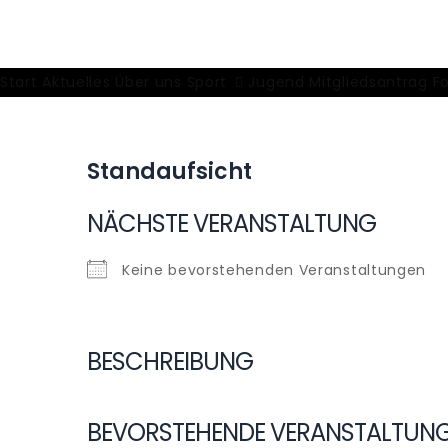
Skip
to
Schützenverein Burla
Unser Sport, unser Hobby
content
Start
Aktuelles
Über uns
Sport
Jugend
Mitgliedsantrag
F
Standaufsicht
NÄCHSTE VERANSTALTUNG
Keine bevorstehenden Veranstaltungen
BESCHREIBUNG
BEVORSTEHENDE VERANSTALTUN